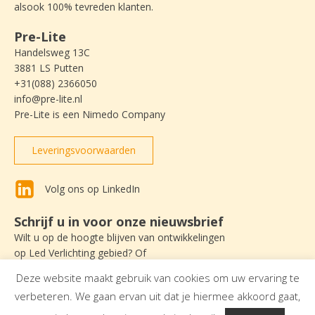
alsook 100% tevreden klanten.
Pre-Lite
Handelsweg 13C
3881 LS Putten
+31(088) 2366050
info@pre-lite.nl
Pre-Lite is een Nimedo Company
Leveringsvoorwaarden
Volg ons op LinkedIn
Schrijf u in voor onze nieuwsbrief
Wilt u op de hoogte blijven van ontwikkelingen
op Led Verlichting gebied? Of
nieuws lezen over Pre-Lite? Schrijf u dan
Deze website maakt gebruik van cookies om uw ervaring te
in om onze nieuwsbrief te ontvangen.
verbeteren. We gaan ervan uit dat je hiermee akkoord gaat,