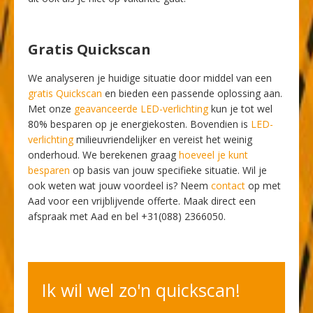
Gratis Quickscan
We analyseren je huidige situatie door middel van een
gratis Quickscan
en bieden een passende oplossing aan.
Met onze
geavanceerde LED-verlichting
kun je tot wel
80% besparen op je energiekosten. Bovendien is
LED-
verlichting
milieuvriendelijker en vereist het weinig
onderhoud. We berekenen graag
hoeveel je kunt
besparen
op basis van jouw specifieke situatie. Wil je
ook weten wat jouw voordeel is? Neem
contact
op met
Aad voor een vrijblijvende offerte. Maak direct een
afspraak met Aad en bel +31(088) 2366050.
Ik wil wel zo'n quickscan!