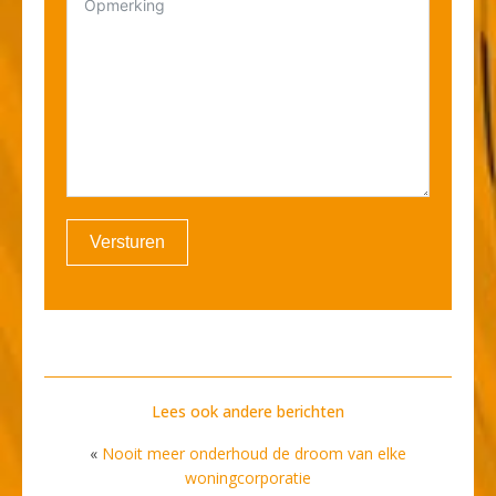
Versturen
Lees ook andere berichten
«
Nooit meer onderhoud de droom van elke
woningcorporatie