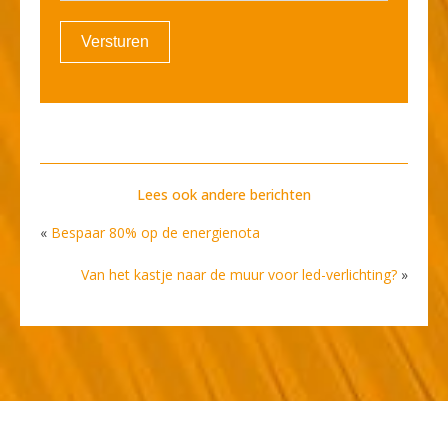
Versturen
Lees ook andere berichten
«
Bespaar 80% op de energienota
Van het kastje naar de muur voor led-verlichting?
»