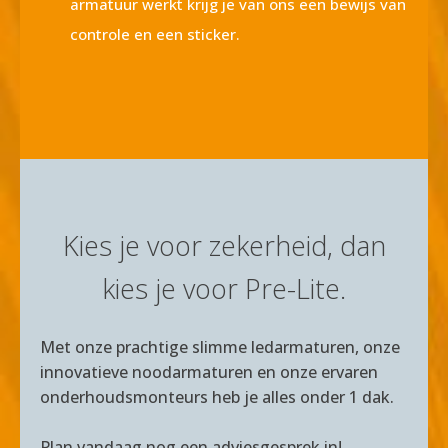
armatuur werkt krijg je van ons een bewijs van
controle en een sticker.
Kies je voor zekerheid, dan
kies je voor Pre-Lite.
Met onze prachtige slimme ledarmaturen, onze
innovatieve noodarmaturen en onze ervaren
onderhoudsmonteurs heb je alles onder 1 dak.
Plan vandaag nog een adviesgesprek in!