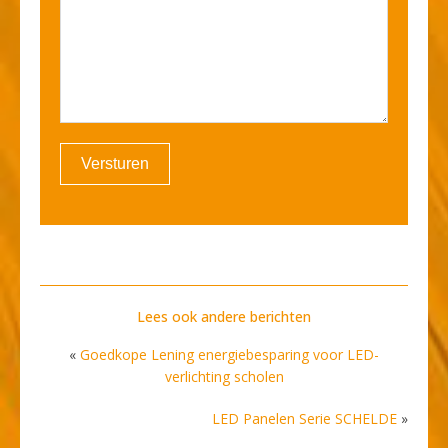
Versturen
Lees ook andere berichten
«
Goedkope Lening energiebesparing voor LED-
verlichting scholen
LED Panelen Serie SCHELDE
»