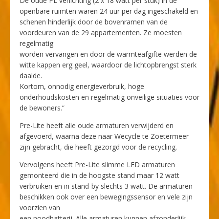
De oude PL verlichting (2 x 18 watt per stuk) in de
openbare ruimten waren 24 uur per dag ingeschakeld en
schenen hinderlijk door de bovenramen van de
voordeuren van de 29 appartementen. Ze moesten
regelmatig
worden vervangen en door de warmteafgifte werden de
witte kappen erg geel, waardoor de lichtopbrengst sterk
daalde.
Kortom, onnodig energieverbruik, hoge
onderhoudskosten en regelmatig onveilige situaties voor
de bewoners.”
Pre-Lite heeft alle oude armaturen verwijderd en
afgevoerd, waarna deze naar Wecycle te Zoetermeer
zijn gebracht, die heeft gezorgd voor de recycling.
Vervolgens heeft Pre-Lite slimme LED armaturen
gemonteerd die in de hoogste stand maar 12 watt
verbruiken en in stand-by slechts 3 watt. De armaturen
beschikken ook over een bewegingssensor en vele zijn
voorzien van
een noodbatterij. Alle armaturen kunnen afzonderlijk