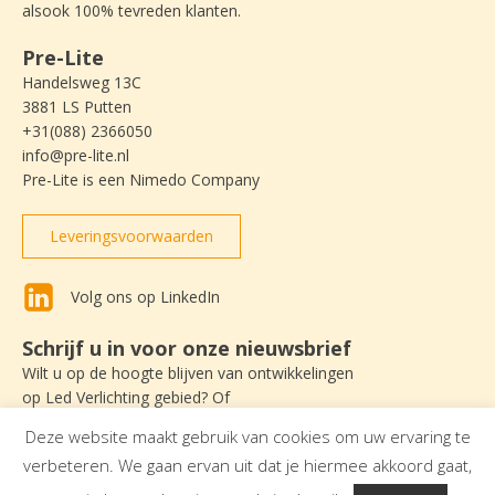
alsook 100% tevreden klanten.
Pre-Lite
Handelsweg 13C
3881 LS Putten
+31(088) 2366050
info@pre-lite.nl
Pre-Lite is een Nimedo Company
Leveringsvoorwaarden
Volg ons op LinkedIn
Schrijf u in voor onze nieuwsbrief
Wilt u op de hoogte blijven van ontwikkelingen
op Led Verlichting gebied? Of
nieuws lezen over Pre-Lite? Schrijf u dan
Deze website maakt gebruik van cookies om uw ervaring te
in om onze nieuwsbrief te ontvangen.
verbeteren. We gaan ervan uit dat je hiermee akkoord gaat,