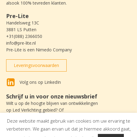
alsook 100% tevreden klanten.
Pre-Lite
Handelsweg 13C
3881 LS Putten
+31(088) 2366050
info@pre-lite.nl
Pre-Lite is een Nimedo Company
Leveringsvoorwaarden
Volg ons op LinkedIn
Schrijf u in voor onze nieuwsbrief
Wilt u op de hoogte blijven van ontwikkelingen
op Led Verlichting gebied? Of
nieuws lezen over Pre-Lite? Schrijf u dan
Deze website maakt gebruik van cookies om uw ervaring te
in om onze nieuwsbrief te ontvangen.
verbeteren. We gaan ervan uit dat je hiermee akkoord gaat,