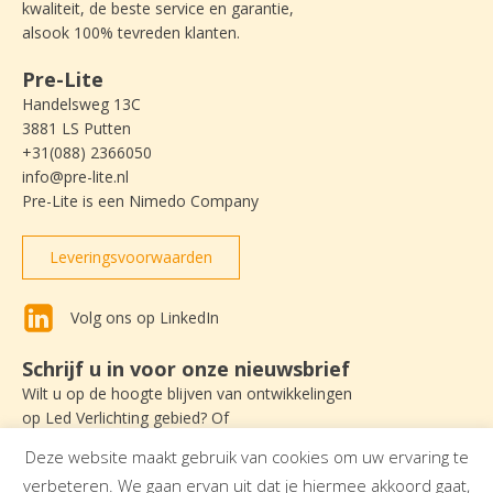
kwaliteit, de beste service en garantie,
alsook 100% tevreden klanten.
Pre-Lite
Handelsweg 13C
3881 LS Putten
+31(088) 2366050
info@pre-lite.nl
Pre-Lite is een Nimedo Company
Leveringsvoorwaarden
Volg ons op LinkedIn
Schrijf u in voor onze nieuwsbrief
Wilt u op de hoogte blijven van ontwikkelingen
op Led Verlichting gebied? Of
nieuws lezen over Pre-Lite? Schrijf u dan
Deze website maakt gebruik van cookies om uw ervaring te
in om onze nieuwsbrief te ontvangen.
verbeteren. We gaan ervan uit dat je hiermee akkoord gaat,