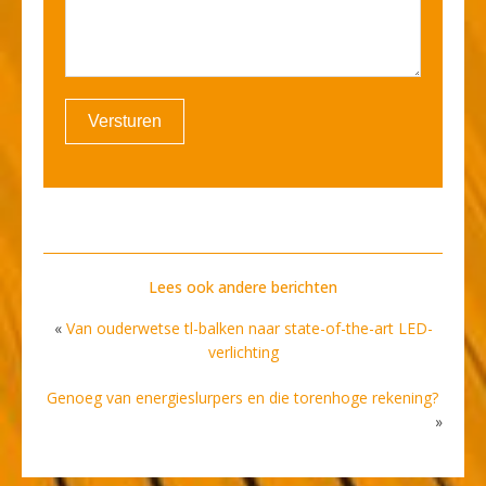
Versturen
Lees ook andere berichten
«
Van ouderwetse tl-balken naar state-of-the-art LED-
verlichting
Genoeg van energieslurpers en die torenhoge rekening?
»