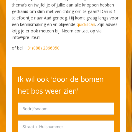
thema’s en twijfel je of jullie aan alle knoppen hebben
gedraaid om slim met verlichting om te gaan? Dan is 1
telefoontje naar Aad genoeg. Hij komt graag langs voor
een kennismaking en vrijblijvende
quickscan
. Zijn advies
krijg je er ook meteen bij. Neem contact op via
info@pre-lite.nl
of bel:
+31(088) 2366050
Ik wil ook 'door de bomen
het bos weer zien'