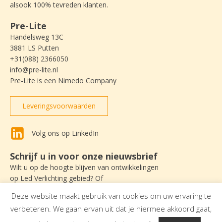
alsook 100% tevreden klanten.
Pre-Lite
Handelsweg 13C
3881 LS Putten
+31(088) 2366050
info@pre-lite.nl
Pre-Lite is een Nimedo Company
Leveringsvoorwaarden
Volg ons op LinkedIn
Schrijf u in voor onze nieuwsbrief
Wilt u op de hoogte blijven van ontwikkelingen
op Led Verlichting gebied? Of
nieuws lezen over Pre-Lite? Schrijf u dan
Deze website maakt gebruik van cookies om uw ervaring te
in om onze nieuwsbrief te ontvangen.
verbeteren. We gaan ervan uit dat je hiermee akkoord gaat,